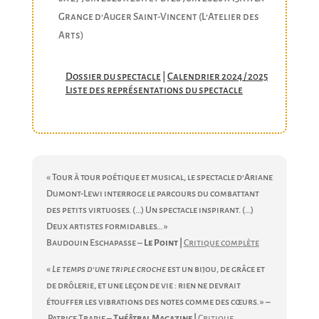
Grange d’Auger Saint-Vincent (L’Atelier des
Arts)
Dossier du spectacle
|
Calendrier 2024 / 2025
Liste des représentations du spectacle
« Tour à tour poétique et musical, le spectacle d’Ariane
Dumont-Lewi interroge le parcours du combattant
des petits virtuoses. (…) Un spectacle inspirant. (…)
Deux artistes formidables… »
Baudouin Eschapasse –
Le Point |
Critique complète
«
Le temps d’une triple croche
est un bijou, de grâce et
de drôlerie, et une leçon de vie : rien ne devrait
étouffer les vibrations des notes comme des cœurs. » –
Patrice Trapie –
Théâtral Magazine |
Critique