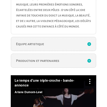
musique, leurs premières
émotions sonores,
écartelées entre deux pôles : d’un
côté la joie
infinie de toucher du doigt la musique,
la beauté,
et de l’autre, la violence pédagogique, les
dégâts
causés par cette enfance à côté du monde.
Equipe artistique
Production et partenaires