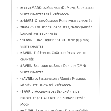
21 et 23 MARS
: La Monnaie /De Munt, Bruxelles :
visite chantée par Élysée Moon
27 MARS
: Opéra Comique Paris : visite chantée
28 MARS
: Église des Cordeliers, Nancy (Musée
Lorain) : visite chantée
1er AVRIL
: Basilique de Saint-Denis 93 (CMN) :
visite chantée
2 AVRIL
: Théâtre du Châtelet Paris : visite
chantée
8 AVRIL
: Basilique de Saint-Denis 93 (CMN) :
visite chantée
11 AVRIL
: La Bellevilloise / Soirée Passions
médiéviste : show d’Élysée Moon
18 AVRIL
: Académie des Beaux-Arts de
Bruxelles / gala Le Refuge : show d’Élysée
Moon
29 AVRIL
: Basilique de Saint-Denis 93 (CMN) :